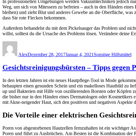
In professionellen Umgebungen werden Vakuumtechniken jedoch nur s
Weg, um sich von Mitessern zu befreien – auch in den Händen eines Pr
bleiben) und zieht Blut und anderes Gewebe an die Oberfläche, was zu
dass Sie rote Flecken bekommen.
Außerdem behandelst du mit dem Pickelsauger das Problem und nicht d
willst, solltest du die Ursache des Problems lösen. Verändere deine
Autor
Veröffentlicht
Kategorien
am
Alex
Dezember 28, 2017
Januar 4, 2021
Sonstige Hilfsmittel
Gesichtsreinigungsbürsten – Tipps gegen P
In den letzten Jahren ist ein neues Hautpflege-Tool in Mode gekomme
behaupten einen gesunden Schein und ein makelloses Hautbild zu lie
up und Bakterien mit Hilfe von oszillierenden Borsten oder Köpfen z
die bisher nur in den Händen eines Dermatologen oder Kosmetikers erh
mit Akne-neigender Haut, sich den positiven und negativen Aspekte d
Die Vorteile einer elektrischen Gesichtsre
Poren von abgestorbenen Hautzellen fernzuhalten ist ein wichtiger A
Poren und führt zu Ausbrüchen. Am Besten ist die Kombination der P