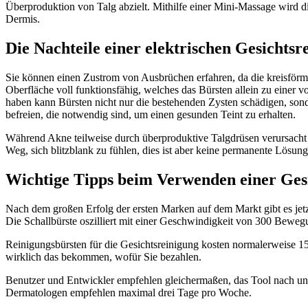
Überproduktion von Talg abzielt. Mithilfe einer Mini-Massage wird die
Dermis.
Die Nachteile einer elektrischen Gesichtsr
Sie können einen Zustrom von Ausbrüchen erfahren, da die kreisförm
Oberfläche voll funktionsfähig, welches das Bürsten allein zu eine
haben kann Bürsten nicht nur die bestehenden Zysten schädigen, son
befreien, die notwendig sind, um einen gesunden Teint zu erhalten.
Während Akne teilweise durch überproduktive Talgdrüsen verursacht wi
Weg, sich blitzblank zu fühlen, dies ist aber keine permanente Lösu
Wichtige Tipps beim Verwenden einer Gesi
Nach dem großen Erfolg der ersten Marken auf dem Markt gibt es jetz
Die Schallbürste oszilliert mit einer Geschwindigkeit von 300 Bewe
Reinigungsbürsten für die Gesichtsreinigung kosten normalerweise 15
wirklich das bekommen, wofür Sie bezahlen.
Benutzer und Entwickler empfehlen gleichermaßen, das Tool nach und 
Dermatologen empfehlen maximal drei Tage pro Woche.