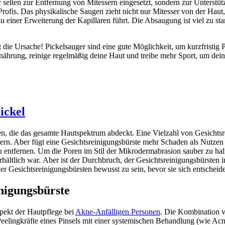
elten zur Entfernung von Mitessern eingesetzt, sondern zur Unterstüt
ofis. Das physikalische Saugen zieht nicht nur Mitesser von der Haut, 
 einer Erweiterung der Kapillaren führt. Die Absaugung ist viel zu sta
ie Ursache! Pickelsauger sind eine gute Möglichkeit, um kurzfristig Pi
 Ernährung, reinige regelmäßig deine Haut und treibe mehr Sport, um 
ickel
n, die das gesamte Hautspektrum abdeckt. Eine Vielzahl von Gesichtsre
fern. Aber fügt eine Gesichtsreinigungsbürste mehr Schaden als Nutz
u entfernen. Um die Poren im Stil der Mikrodermabrasion sauber zu hal
ältlich war. Aber ist der Durchbruch, der Gesichtsreinigungsbürsten in
er Gesichtsreinigungsbürsten bewusst zu sein, bevor sie sich entschei
inigungsbürste
spekt der Hautpflege bei
Akne-Anfälligen Personen
. Die Kombination v
eelingkräfte eines Pinsels mit einer systemischen Behandlung (wie Acn