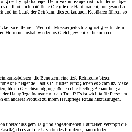
zung der Lymphdrainage. Denn Vakuumsaugen ist nicht der richtige
es entfernt auch natürliche Öle (die die Haut braucht, um gesund zu
rk und im Laufe der Zeit kann dies zu kaputten Kapillaren führen, so
ckel zu entfernen. Wenn du Mitesser jedoch langfristig verhindern
deinen Hormonhaushalt wieder ins Gleichgewicht zu bekommen.
inigungsbürsten, die Benutzern eine tiefe Reinigung bieten,
en für Akne-neigende Haut zu? Bürsten ermöglichen es Schmutz, Make-
ten, bieten Gesichtsreinigungsbürsten eine Peeling-Behandlung an,
 der Hautpflege Industrie nur ein Trend? Es ist wichtig für Personen
den ein anderes Produkt zu Ihrem Hautpflege-Ritual hinzuzufügen.
on überschüssigem Talg und abgestorbenen Hautzellen verstopft die
Ease®), da es auf die Ursache des Problems, nämlich der