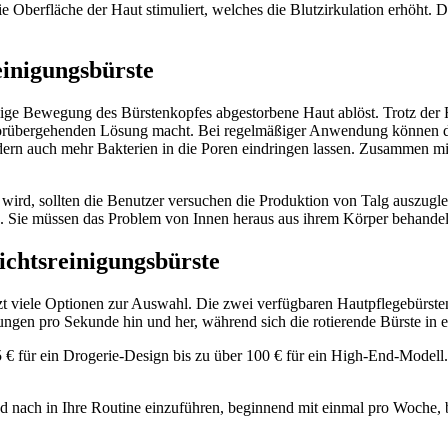
 Oberfläche der Haut stimuliert, welches die Blutzirkulation erhöht. D
einigungsbürste
ige Bewegung des Bürstenkopfes abgestorbene Haut ablöst. Trotz der R
r vorübergehenden Lösung macht. Bei regelmäßiger Anwendung können die
dern auch mehr Bakterien in die Poren eindringen lassen. Zusammen mi
rd, sollten die Benutzer versuchen die Produktion von Talg auszugleic
ng. Sie müssen das Problem von Innen heraus aus ihrem Körper behandel
chtsreinigungsbürste
t viele Optionen zur Auswahl. Die zwei verfügbaren Hautpflegebürsten
gungen pro Sekunde hin und her, während sich die rotierende Bürste in
 € für ein Drogerie-Design bis zu über 100 € für ein High-End-Modell.
nach in Ihre Routine einzuführen, beginnend mit einmal pro Woche, bi