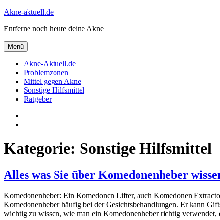
Zum
Akne-aktuell.de
Inhalt
Entferne noch heute deine Akne
springen
Menü
Akne-Aktuell.de
Problemzonen
Mittel gegen Akne
Sonstige Hilfsmittel
Ratgeber
Impressum
Datenschutz
Kategorie:
Sonstige Hilfsmittel
Alles was Sie über Komedonenheber wissen 
Komedonenheber: Ein Komedonen Lifter, auch Komedonen Extractor g
Komedonenheber häufig bei der Gesichtsbehandlungen. Er kann Giftst
wichtig zu wissen, wie man ein Komedonenheber richtig verwendet, 