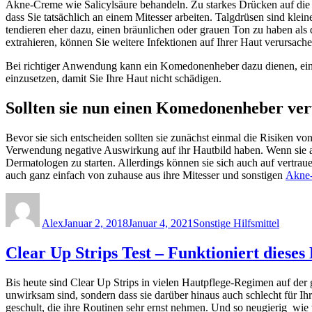
Akne-Creme wie Salicylsäure behandeln. Zu starkes Drücken auf die H
dass Sie tatsächlich an einem Mitesser arbeiten. Talgdrüsen sind klei
tendieren eher dazu, einen bräunlichen oder grauen Ton zu haben als 
extrahieren, können Sie weitere Infektionen auf Ihrer Haut verursache
Bei richtiger Anwendung kann ein Komedonenheber dazu dienen, eing
einzusetzen, damit Sie Ihre Haut nicht schädigen.
Sollten sie nun einen Komedonenheber ve
Bevor sie sich entscheiden sollten sie zunächst einmal die Risiken
Verwendung negative Auswirkung auf ihr Hautbild haben. Wenn sie 
Dermatologen zu starten. Allerdings können sie sich auch auf vertrau
auch ganz einfach von zuhause aus ihre Mitesser und sonstigen
Akne
Autor
Veröffentlicht
Kategorien
am
Alex
Januar 2, 2018
Januar 4, 2021
Sonstige Hilfsmittel
Clear Up Strips Test – Funktioniert dieses
Bis heute sind Clear Up Strips in vielen Hautpflege-Regimen auf der 
unwirksam sind, sondern dass sie darüber hinaus auch schlecht für I
geschult, die ihre Routinen sehr ernst nehmen. Und so neugierig wie 