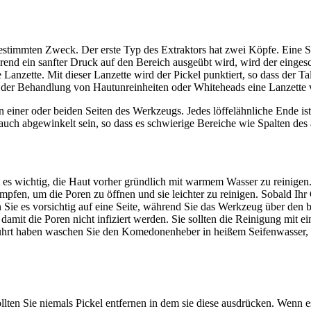
timmten Zweck. Der erste Typ des Extraktors hat zwei Köpfe. Eine Se
hrend ein sanfter Druck auf den Bereich ausgeübt wird, wird der einge
e Lanzette. Mit dieser Lanzette wird der Pickel punktiert, so dass der T
bei der Behandlung von Hautunreinheiten oder Whiteheads eine Lanzette
iner oder beiden Seiten des Werkzeugs. Jedes löffelähnliche Ende ist
ch abgewinkelt sein, so dass es schwierige Bereiche wie Spalten des 
es wichtig, die Haut vorher gründlich mit warmem Wasser zu reinigen.
mpfen, um die Poren zu öffnen und sie leichter zu reinigen. Sobald I
ie es vorsichtig auf eine Seite, während Sie das Werkzeug über den
n, damit die Poren nicht infiziert werden. Sie sollten die Reinigung mi
führt haben waschen Sie den Komedonenheber in heißem Seifenwasser,
n Sie niemals Pickel entfernen in dem sie diese ausdrücken. Wenn es si