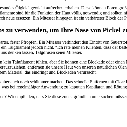
n gesundes Ölgleichgewicht aufrechtzuerhalten. Diese können Poren groß
lamente sind für die Funktion der Haut völlig notwendig und sollten ni
h neue ersetzen. Ein Mitesser hingegen ist ein verhärteter Block der P
ps zu verwenden, um Ihre Nase von Pickel z
 harter, fester Pfropfen. Ein Mitesser verhindert den Eintritt von Sauer
ein Talgfilament jedoch nicht. “Ich rate meinen Klienten, dass der best
ns denken lassen, Talgdrüsen seien Mitesser.
n kein Talgfilament fühlen, aber Sie können eine Blockade oder einen M
 herauszuziehen, entfernen sie unsere Haut von unseren natürlichen Öle
mem Material, das eindringt und Blockaden verursacht.
s aber auch noch schlimmer machen. Das schnelle Entfernen mit Clear 
), was bei regelmäßiger Anwendung zu kaputten Kapillaren und Rötungen
ien? Wir empfehlen, dass Sie diese zuerst gründlich untersuchen müsse