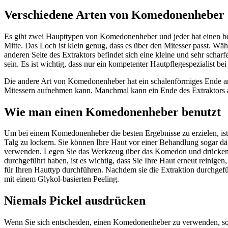
Verschiedene Arten von Komedonenheber
Es gibt zwei Haupttypen von Komedonenheber und jeder hat einen bes
Mitte. Das Loch ist klein genug, dass es über den Mitesser passt. Wä
anderen Seite des Extraktors befindet sich eine kleine und sehr scharf
sein. Es ist wichtig, dass nur ein kompetenter Hautpflegespezialist 
Die andere Art von Komedonenheber hat ein schalenförmiges Ende an e
Mitessern aufnehmen kann. Manchmal kann ein Ende des Extraktors au
Wie man einen Komedonenheber benutzt
Um bei einem Komedonenheber die besten Ergebnisse zu erzielen, ist 
Talg zu lockern. Sie können Ihre Haut vor einer Behandlung sogar dä
verwenden. Legen Sie das Werkzeug über das Komedon und drücken S
durchgeführt haben, ist es wichtig, dass Sie Ihre Haut erneut reinige
für Ihren Hauttyp durchführen. Nachdem sie die Extraktion durchge
mit einem Glykol-basierten Peeling.
Niemals Pickel ausdrücken
Wenn Sie sich entscheiden, einen Komedonenheber zu verwenden, sollte