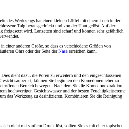
ite des Werkzeugs hat einen kleinen Löffel mit einem Loch in der
schlossene Talg herausgedrückt und von der Haut gelöst. Auf der
alg freigesetzt wird. Lanzetten sind scharf und können sehr gefährlich
 verwendet.
 in einer anderen Größe, so dass es verschiedene Größen von
äußeren Ohrs oder der Seite der
Nase
erreichen kann.
 Dies dient dazu, die Poren zu erweitern und den eingeschlossenen
hr Gesicht sauber ist, können Sie beginnen den Komedonenheber zu
 betroffenen Bereich bewegen. Nachdem Sie die Komedonextraktion
t einem hochwertigen Gesichtswasser und der besten Feuchtigkeitscreme
 um das Werkzeug zu desinfizieren. Kombinieren Sie die Reinigung
ch nicht mit sanftem Druck löst, sollten Sie es mit einer topischen