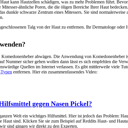
aut kann Hautzellen schädigen, was zu mehr Problemen führt. Bevor Sie
ne Mitesser-ähnliche Poren, die die öligen Bereiche Ihrer Haut bedecken.
das dunkle schwarze Zentrum eines Mitessers. Sie sind normalerweise a
n.
eschlossenen Talg von der Haut zu entfernen. Ihr Dermatologe oder H
rwenden?
 von Komedonenheber abwägen. Die Anwendung von Komedonenheber ist re
auf Nummer sicher gehen wollen dann lässt es sich empfehlen die Ve
enswürdige Quellen im Internet verlassen. Es gibt mittlerweile viele 
-Typen
entfernen. Hier ein zusammenfassendes Video:
 Hilfsmittel gegen Nasen Pickel?
ganzen Welt ein wichtiges Hilfsmittel. Hier ist jedoch das Problem: Ha
hre Haut sind. Klicken Sie sie zum Beispiel auf Reddits Haut- und Hau
wir sind gingen wir direkt zu den Experten.