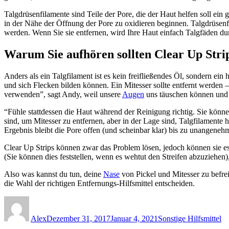
Talgdrüsenfilamente sind Teile der Pore, die der Haut helfen soll ei
in der Nähe der Öffnung der Pore zu oxidieren beginnen. Talgdrüsenfi
werden. Wenn Sie sie entfernen, wird Ihre Haut einfach Talgfäden durc
Warum Sie aufhören sollten Clear Up Stri
Anders als ein Talgfilament ist es kein freifließendes Öl, sondern ein
und sich Flecken bilden können. Ein Mitesser sollte entfernt werden – 
verwenden”, sagt Andy, weil unsere
Augen
uns täuschen können und u
“Fühle stattdessen die Haut während der Reinigung richtig. Sie könne
sind, um Mitesser zu entfernen, aber in der Lage sind, Talgfilamente
Ergebnis bleibt die Pore offen (und scheinbar klar) bis zu unangeneh
Clear Up Strips können zwar das Problem lösen, jedoch können sie e
(Sie können dies feststellen, wenn es wehtut den Streifen abzuziehen
Also was kannst du tun, deine
Nase
von Pickel und Mitesser zu befre
die Wahl der richtigen Entfernungs-Hilfsmittel entscheiden.
Autor
Veröffentlicht
Kategorien
am
Alex
Dezember 31, 2017
Januar 4, 2021
Sonstige Hilfsmittel